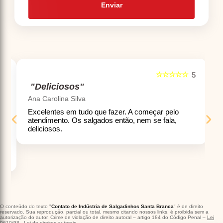
Enviar
☆☆☆☆☆
5
5
"Deliciosos"
Ana Carolina Silva
‹
›
Excelentes em tudo que fazer. A começar pelo
atendimento. Os salgados então, nem se fala,
deliciosos.
ó
O conteúdo do texto "
Contato de Indústria de Salgadinhos Santa Branca
" é de direito
reservado. Sua reprodução, parcial ou total, mesmo citando nossos links, é proibida sem a
autorização do autor. Crime de violação de direito autoral – artigo 184 do Código Penal –
Lei
9610/98 - Lei de direitos autorais
.