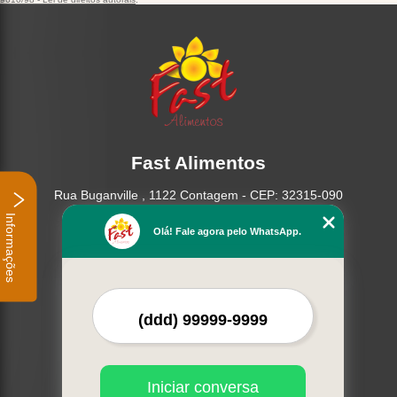
Fast Alimentos
Rua Buganville , 1122 Contagem - CEP: 32315-090
Informações
(31) 2553-1122
Olá! Fale agora pelo WhatsApp.
(31) 97540-0005
(31) 2557-9393
Home
Empresa
Missão
Produtos
Contato
Iniciar conversa